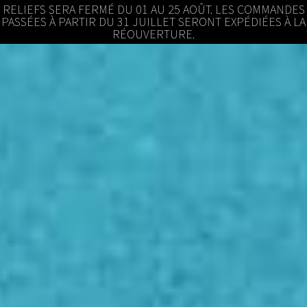
RELIEFS SERA FERMÉ DU 01 AU 25 AOÛT. LES COMMANDES
PASSÉES À PARTIR DU 31 JUILLET SERONT EXPÉDIÉES À LA
RÉOUVERTURE.