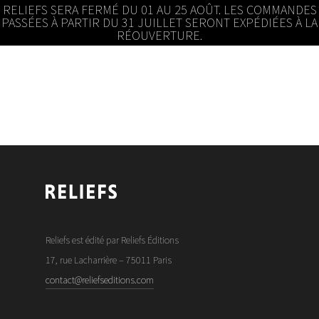
RELIEFS SERA FERMÉ DU 01 AU 25 AOÛT. LES COMMANDES
PASSÉES À PARTIR DU 31 JUILLET SERONT EXPÉDIÉES À LA
RÉOUVERTURE.
Reliefs est édité par Reliefs Éditions
17, rue Lacharrière – 75011 Paris
contact@reliefseditions.com