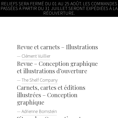
RELIEFS SERA FERMÉ DU 01 AU 25 AOÛT. LES COMMANDES
PASSÉES À PARTIR DU 31 JUILLET SERONT EXPÉDIÉES À LA
RÉOUVERTURE.
Revue et carnets – Illustrations
—
Clément Vuillier
Revue – Conception graphique
et illustrations d’ouverture
—
The Shelf Company
Carnets, cartes et éditions
illustrées – Conception
graphique
—
Adrienne Bornstein