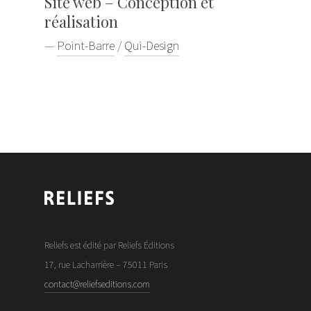
Site web – Conception et
réalisation
—
Point-Barre
/
Qui-Design
Reliefs est édité par Reliefs Éditions
17, rue Lacharrière – 75011 Paris
contact@reliefseditions.com