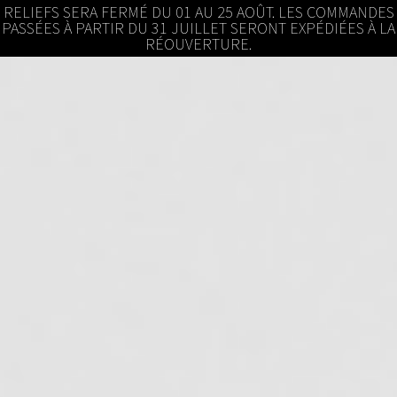
RELIEFS SERA FERMÉ DU 01 AU 25 AOÛT. LES COMMANDES
PASSÉES À PARTIR DU 31 JUILLET SERONT EXPÉDIÉES À LA
RÉOUVERTURE.