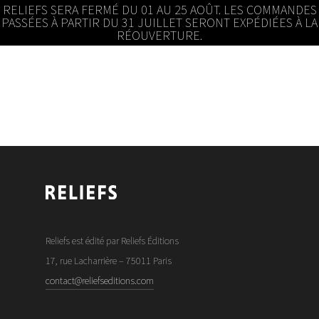
RELIEFS SERA FERMÉ DU 01 AU 25 AOÛT. LES COMMANDES
PASSÉES À PARTIR DU 31 JUILLET SERONT EXPÉDIÉES À LA
RÉOUVERTURE.
Reliefs est édité par Reliefs Éditions
17, rue Lacharrière – 75011 Paris
contact@reliefseditions.com