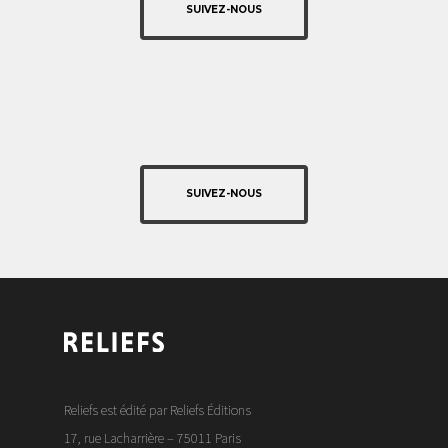
SUIVEZ-NOUS
SUIVEZ-NOUS
Reliefs est édité par Reliefs Éditions
17, rue Lacharrière – 75011 Paris