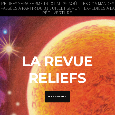
RELIEFS SERA FERMÉ DU 01 AU 25 AOÛT. LES COMMANDES
PASSÉES À PARTIR DU 31 JUILLET SERONT EXPÉDIÉES À LA
RÉOUVERTURE.
LA REVUE
RELIEFS
#23 SOLEILS