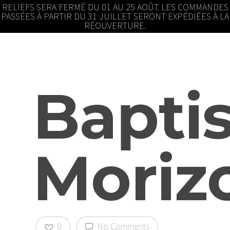
RELIEFS SERA FERMÉ DU 01 AU 25 AOÛT. LES COMMANDES
PASSÉES À PARTIR DU 31 JUILLET SERONT EXPÉDIÉES À LA
RÉOUVERTURE.
Bapti
Moriz
0
No Comments