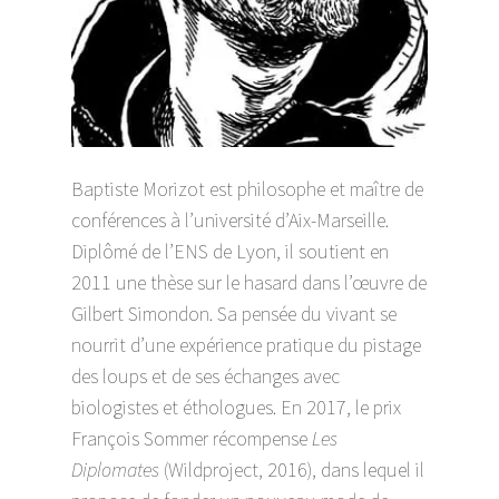
Baptiste Morizot est philosophe et maître de
conférences à l’université d’Aix-Marseille.
Diplômé de l’ENS de Lyon, il soutient en
2011 une thèse sur le hasard dans l’œuvre de
Gilbert Simondon. Sa pensée du vivant se
nourrit d’une expérience pratique du pistage
des loups et de ses échanges avec
biologistes et éthologues. En 2017, le prix
François Sommer récompense
Les
Diplomates
(Wildproject, 2016), dans lequel il