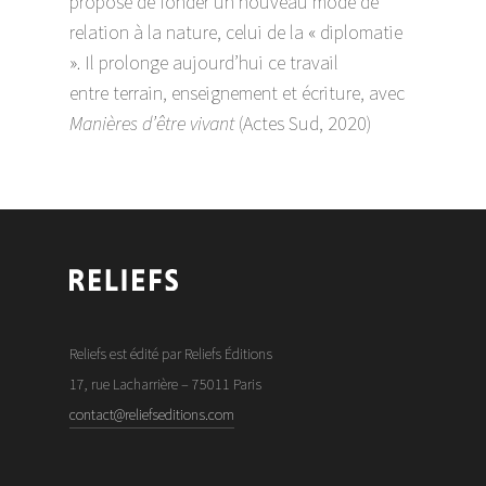
propose de fonder un nouveau mode de
relation à la nature, celui de la « diplomatie
». Il prolonge aujourd’hui ce travail
entre terrain, enseignement et écriture, avec
Manières d’être vivant
(Actes Sud, 2020)
Reliefs est édité par Reliefs Éditions
17, rue Lacharrière – 75011 Paris
contact@reliefseditions.com