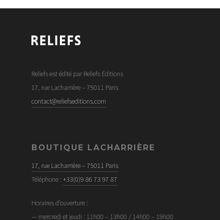
Reliefs est édité par Reliefs Éditions
17, rue Lacharrière – 75011 Paris
contact@reliefseditions.com
BOUTIQUE LACHARRIÈRE
17, rue Lacharrière – 75011 Paris
Téléphone :
+33(0)9 86 73 97 87
Horaires d’ouverture :
— mercredi et jeudi : 11h00 – 13h00 / 14h00 – 19h00