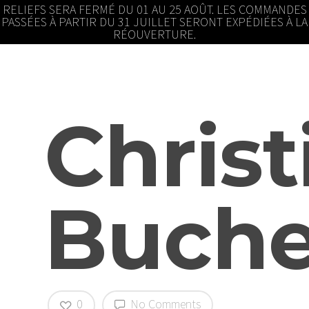
RELIEFS SERA FERMÉ DU 01 AU 25 AOÛT. LES COMMANDES
PASSÉES À PARTIR DU 31 JUILLET SERONT EXPÉDIÉES À LA
RÉOUVERTURE.
Christ
Buche
0
No Comments