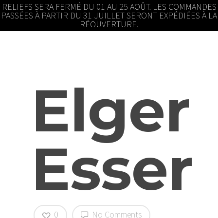
RELIEFS SERA FERMÉ DU 01 AU 25 AOÛT. LES COMMANDES
PASSÉES À PARTIR DU 31 JUILLET SERONT EXPÉDIÉES À LA
RÉOUVERTURE.
Elger
Esser
0
No Comments