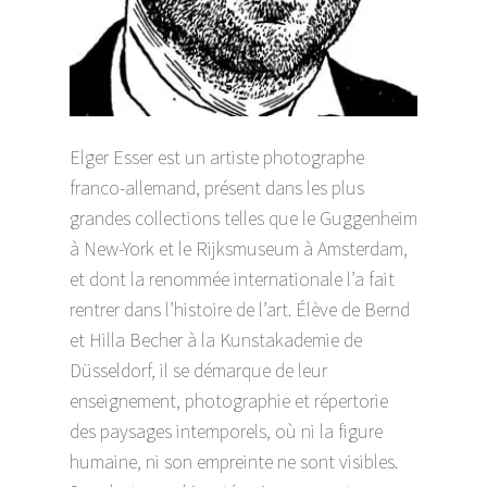
Elger Esser est un artiste photographe
franco-allemand, présent dans les plus
grandes collections telles que le Guggenheim
à New-York et le Rijksmuseum à Amsterdam,
et dont la renommée internationale l’a fait
rentrer dans l’histoire de l’art. Élève de Bernd
et Hilla Becher à la Kunstakademie de
Düsseldorf, il se démarque de leur
enseignement, photographie et répertorie
des paysages intemporels, où ni la figure
humaine, ni son empreinte ne sont visibles.