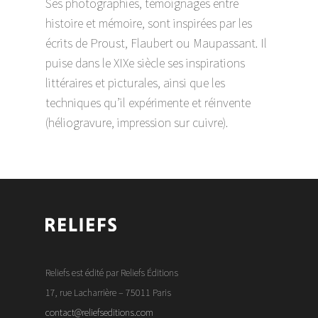
Ses photographies, témoignages entre
histoire et mémoire, sont inspirées par les
écrits de Proust, Flaubert ou Maupassant. Il
puise dans le XIXe siècle ses inspirations
littéraires et picturales, ainsi que les
techniques qu’il expérimente et réinvente
(héliogravure, impression sur cuivre).
Reliefs est édité par Reliefs Éditions
17, rue Lacharrière – 75011 Paris
contact@reliefseditions.com