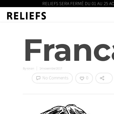
RELIEFS SERA FERMÉ DU 01 AU 25 A
Franc
By
ronan
14 novembre 2017
No Comments
0