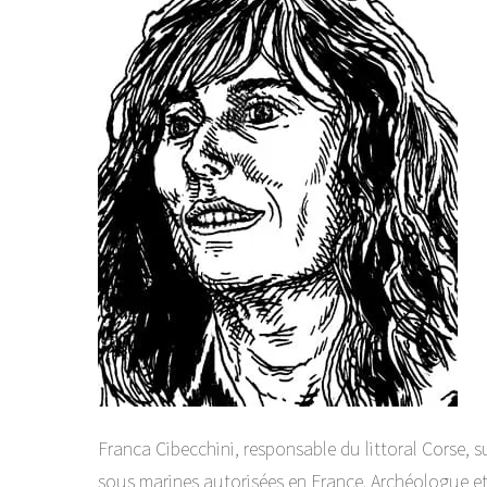
Franca Cibecchini, responsable du littoral Corse, s
sous marines autorisées en France. Archéologue et 