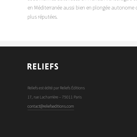
en Méditerranée aussi bien en plongée autonome qu
plus réputées.
Reliefs est édité par Reliefs Éditions
17, rue Lacharrière – 75011 Paris
contact@reliefseditions.com