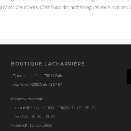
’avec des robots. C’est l’une des archéologues sous-marines l
BOUTIQUE LACHARRIÈRE
17, rue Lacharrière – 75011 Paris
Téléphone :
+33(0)9 86 73 97 87
Horaires d’ouverture :
— mercredi et jeudi : 11h00 – 13h00 / 14h00 – 19h00
— vendredi : 10h30 – 19h00
— samedi : 12h00–19h00