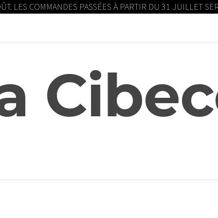
OÛT. LES COMMANDES PASSÉES À PARTIR DU 31 JUILLET S
a Cibec