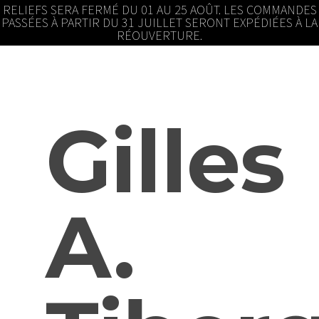
RELIEFS SERA FERMÉ DU 01 AU 25 AOÛT. LES COMMANDES
PASSÉES À PARTIR DU 31 JUILLET SERONT EXPÉDIÉES À LA
RÉOUVERTURE.
Gilles
A.