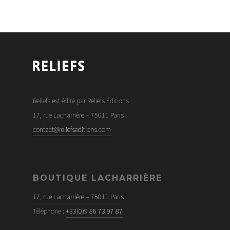
Reliefs est édité par Reliefs Éditions
17, rue Lacharrière – 75011 Paris
contact@reliefseditions.com
BOUTIQUE LACHARRIÈRE
17, rue Lacharrière – 75011 Paris
Téléphone :
+33(0)9 86 73 97 87