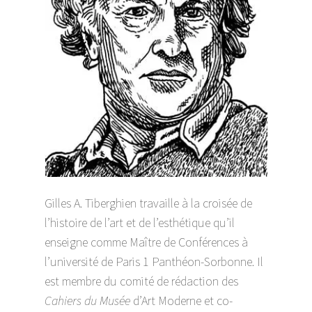
Gilles A. Tiberghien travaille à la croisée de
l’histoire de l’art et de l’esthétique qu’il
enseigne comme Maître de Conférences à
l’université de Paris 1 Panthéon-Sorbonne. Il
est membre du comité de rédaction des
Cahiers du Musée
d’Art Moderne et co-