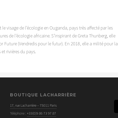
le visage de l’écologie en Ouganda, pays très affecté par les
ures de l’écologie africaine. S’inspirant de Greta Thunberg, elle
Future (Vendredis pour le futur). En 2018, elle a milité pour la
et rivières du pays.
BOUTIQUE LACHARRIÈRE
17, rue Lacharrière – 75011 Paris
Téléphone :
+33(0)9 86 73 97 87