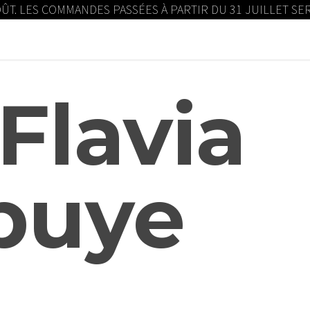
OÛT. LES COMMANDES PASSÉES À PARTIR DU 31 JUILLET S
Flavia
buye