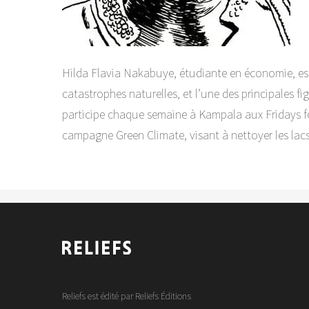
Hilda Flavia Nakabuye, étudiante en économie, est 
catastrophes naturelles, et l’une des principales fig
participe chaque semaine à Kampala aux Fridays for 
campagne Green Climate, visant à nettoyer les lacs 
Reliefs est édité par Reliefs Éditions