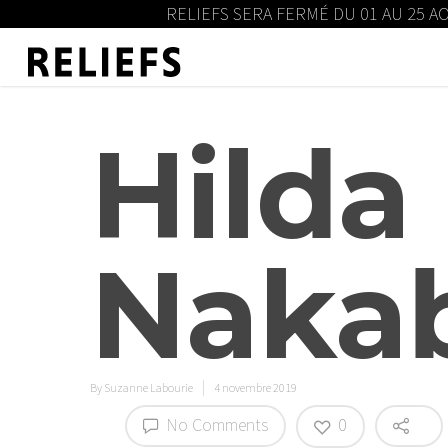
RELIEFS SERA FERMÉ DU 01 AU 25 A
Hilda 
Naka
By
Suzanne Labourie
4 novembre 2019
No Comments
0