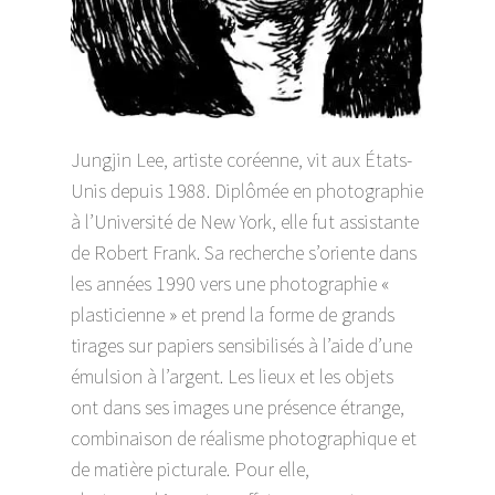
Jungjin Lee, artiste coréenne, vit aux États-
Unis depuis 1988. Diplômée en photographie
à l’Université de New York, elle fut assistante
de Robert Frank. Sa recherche s’oriente dans
les années 1990 vers une photographie «
plasticienne » et prend la forme de grands
tirages sur papiers sensibilisés à l’aide d’une
émulsion à l’argent. Les lieux et les objets
ont dans ses images une présence étrange,
combinaison de réalisme photographique et
de matière picturale. Pour elle,