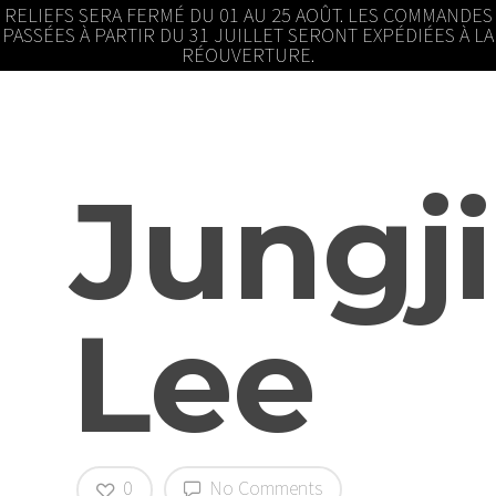
RELIEFS SERA FERMÉ DU 01 AU 25 AOÛT. LES COMMANDES
PASSÉES À PARTIR DU 31 JUILLET SERONT EXPÉDIÉES À LA
RÉOUVERTURE.
Jungj
Lee
0
No Comments