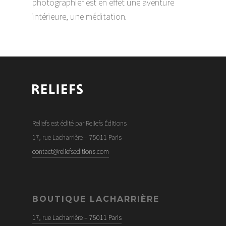
photographier est en effet une aventure
intérieure, une méditation.
Reliefs est édité par Reliefs Éditions
17, rue Lacharrière – 75011 Paris
contact@reliefseditions.com
BOUTIQUE LACHARRIÈRE
17, rue Lacharrière – 75011 Paris