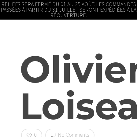
RELIEFS SERA FERMÉ DU 01 AU 25 AOÛT. LES COMMANDES
PASSÉES À PARTIR DU 31 JUILLET SERONT EXPÉDIÉES À LA
RÉOUVERTURE.
Olivie
Loise
0
No Comments