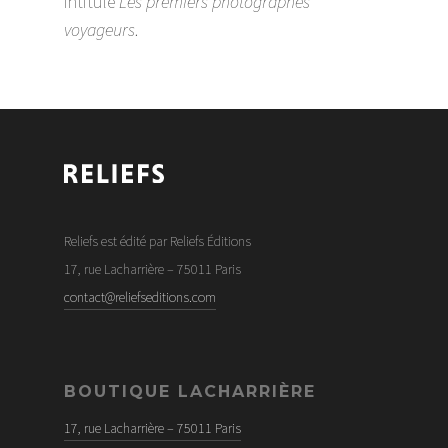
intitulé
Les premiers photographes
voyageurs
.
Reliefs est édité par Reliefs Éditions
17, rue Lacharrière – 75011 Paris
contact@reliefseditions.com
BOUTIQUE LACHARRIÈRE
17, rue Lacharrière – 75011 Paris