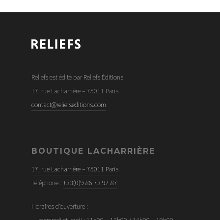
Reliefs est édité par Reliefs Éditions
17, rue Lacharrière – 75011 Paris
contact@reliefseditions.com
BOUTIQUE LACHARRIÈRE
17, rue Lacharrière – 75011 Paris
Téléphone :
+33(0)9 86 73 97 87
Horaires d’ouverture :