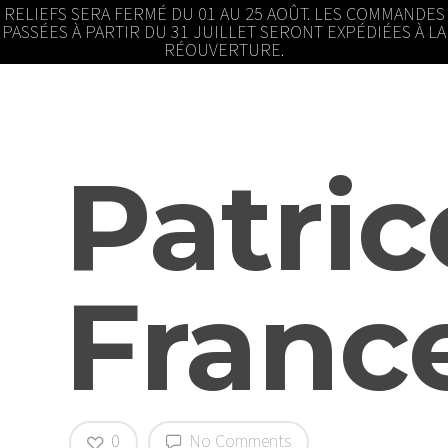
RELIEFS SERA FERMÉ DU 01 AU 25 AOÛT. LES COMMANDES
PASSÉES À PARTIR DU 31 JUILLET SERONT EXPÉDIÉES À LA
RÉOUVERTURE.
Patric
Franc
0
No Comments