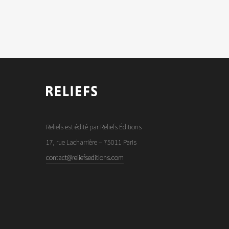
Reliefs est édité par Reliefs Éditions
17, rue Lacharrière – 75011 Paris
contact@reliefseditions.com