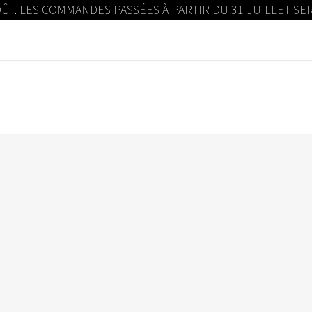
OÛT. LES COMMANDES PASSÉES À PARTIR DU 31 JUILLET S