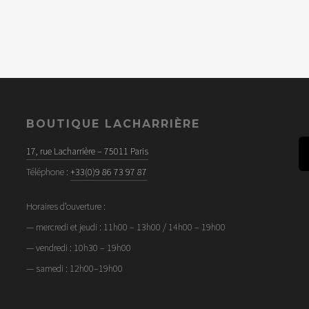
BOUTIQUE LACHARRIÈRE
17, rue Lacharrière – 75011 Paris
Téléphone :
+33(0)9 86 73 97 87
Horaires d’ouverture :
— mercredi et jeudi : 11h00 – 13h00 / 14h00 – 19h00
— vendredi : 10h30 – 19h00
— samedi : 12h00–19h00