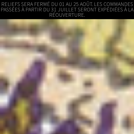
RELIEFS SERA FERMÉ DU 01 AU 25 AOÛT. LES COMMANDES
PASSÉES À PARTIR DU 31 JUILLET SERONT EXPÉDIÉES À LA
RÉOUVERTURE.