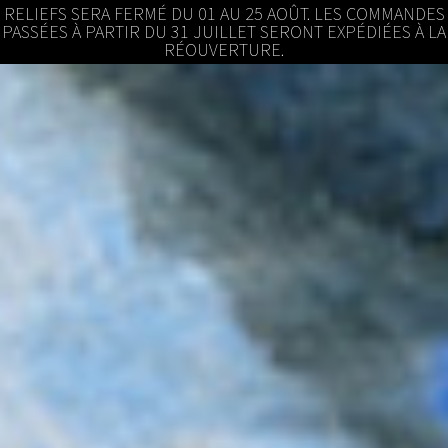
RELIEFS SERA FERMÉ DU 01 AU 25 AOÛT. LES COMMANDES
PASSÉES À PARTIR DU 31 JUILLET SERONT EXPÉDIÉES À LA
RÉOUVERTURE.