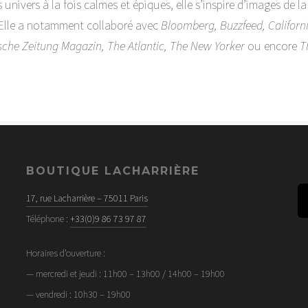
s univers à la fois calmes et épiques, elle s’inspire d’images de la
 Elle a notamment collaboré avec
Bloomberg, Buzzfeed, Californ
sche Zeitung Magazin, The Atlantic, The New Yorker
ou encore
T
BOUTIQUE LACHARRIÈRE
17, rue Lacharrière – 75011 Paris
Téléphone :
+33(0)9 86 73 97 87
Horaires d’ouverture :
— mercredi et jeudi : 11h00 – 13h00 / 14h00 – 19h00
— vendredi : 10h30 – 19h00