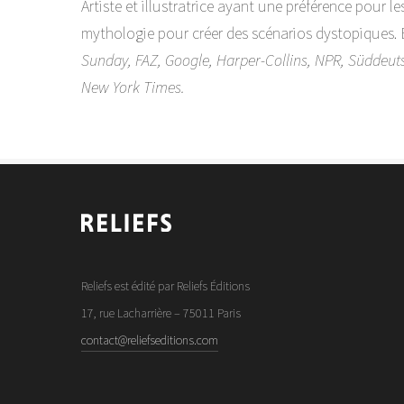
Artiste et illustratrice ayant une préférence pour le
mythologie pour créer des scénarios dystopiques.
Sunday, FAZ, Google, Harper-Collins, NPR, Süddeut
New York Times.
Reliefs est édité par Reliefs Éditions
17, rue Lacharrière – 75011 Paris
contact@reliefseditions.com