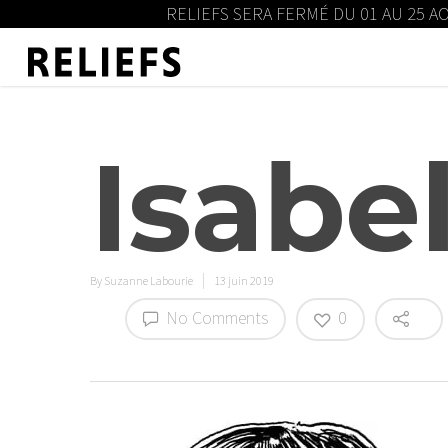
RELIEFS SERA FERMÉ DU 01 AU 25 A
Isabel
By
Suzanne Labourie
13 juin 2019
No Comments
0