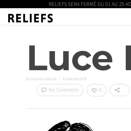
RELIEFS SERA FERMÉ DU 01 AU 25 A
Luce 
By
Suzanne Labourie
4 novembre 2019
No Comments
0