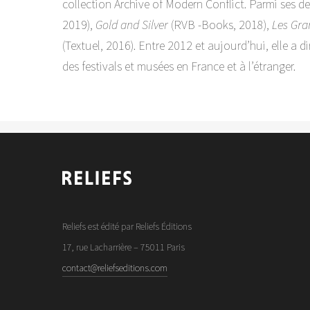
collection Archive of Modern Conflict. Parmi ses der
2019),
Gold and Silver
(RVB -Books, 2018),
Les Gra
(Textuel, 2016). Entre 2012 et aujourd’hui, elle a 
des festivals et musées en France et à l’étranger.
Reliefs est édité par Reliefs Éditions
17, rue Lacharrière – 75011 Paris
contact@reliefseditions.com