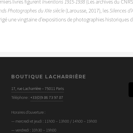
niers livres figurent
Inventions 1915-1938
(Les archives du CNRS
nds Photographes du XXe siècle
(Larousse, 2017), les
Silences d’
dirigé une vingtaine d’expositions de photographies historiques 
BOUTIQUE LACHARRIÈRE
17, rue Lacharrière – 75011 Paris
Téléphone :
+33(0)9 86 73 97 87
Horaires d’ouverture :
— mercredi et jeudi : 11h00 – 13h00 / 14h00 – 19h00
— vendredi : 10h30 – 19h00