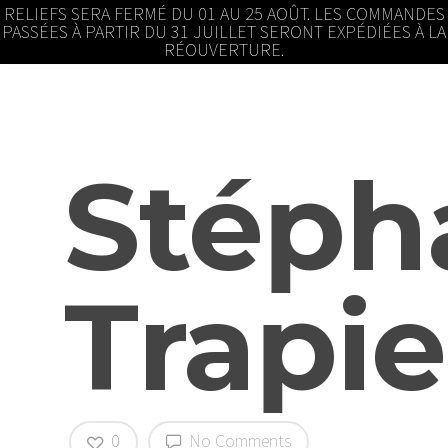
RELIEFS SERA FERMÉ DU 01 AU 25 AOÛT. LES COMMANDES
PASSÉES À PARTIR DU 31 JUILLET SERONT EXPÉDIÉES À LA
RÉOUVERTURE.
Stéph
Trapie
0
No Comments